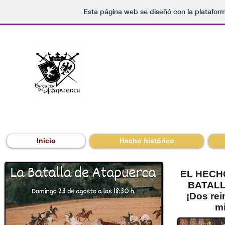
Esta página web se diseñó con la platafor
LA BATAL
FIESTA DE INTERÉS 
Domingo 23 de ago
Inicio
Hecho histórico
EL HECH
BATALL
¡Dos rei
m